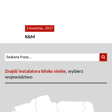
FOTOWOLTAIKA
WIATRAKI
3 kwietnia, 2017
AKTUALNOŚCI
K&M
REFERENCJE
PROMOCJE
Znajdź instalatora blisko siebie,
wybierz
KONTAKT
województwo